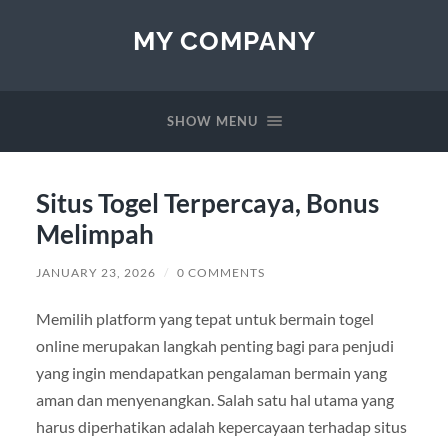
MY COMPANY
SHOW MENU
Situs Togel Terpercaya, Bonus
Melimpah
JANUARY 23, 2026
/
0 COMMENTS
Memilih platform yang tepat untuk bermain togel
online merupakan langkah penting bagi para penjudi
yang ingin mendapatkan pengalaman bermain yang
aman dan menyenangkan. Salah satu hal utama yang
harus diperhatikan adalah kepercayaan terhadap situs