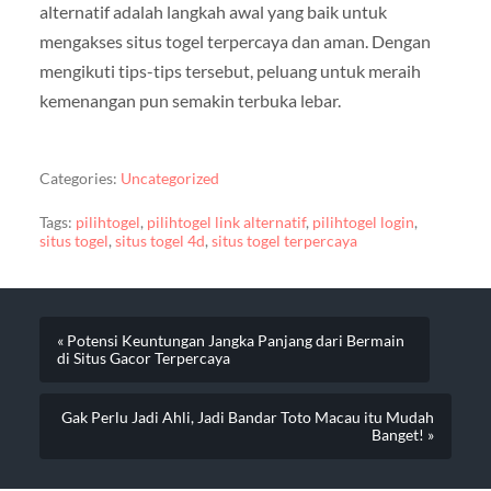
alternatif adalah langkah awal yang baik untuk
mengakses situs togel terpercaya dan aman. Dengan
mengikuti tips-tips tersebut, peluang untuk meraih
kemenangan pun semakin terbuka lebar.
Categories:
Uncategorized
Tags:
pilihtogel
,
pilihtogel link alternatif
,
pilihtogel login
,
situs togel
,
situs togel 4d
,
situs togel terpercaya
« Potensi Keuntungan Jangka Panjang dari Bermain
di Situs Gacor Terpercaya
Gak Perlu Jadi Ahli, Jadi Bandar Toto Macau itu Mudah
Banget! »